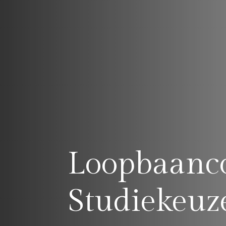
Loopbaanc
Studiekeuz