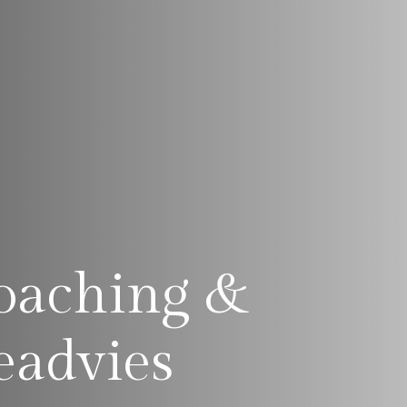
oaching &
eadvies